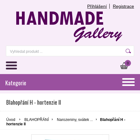
Přihlášení
Registrace
0
Kategorie
Blahopřání H - hortenzie II
Úvod
BLAHOPŘÁNÍ
Narozeniny, svátek ...
Blahopřání H -
hortenzie II