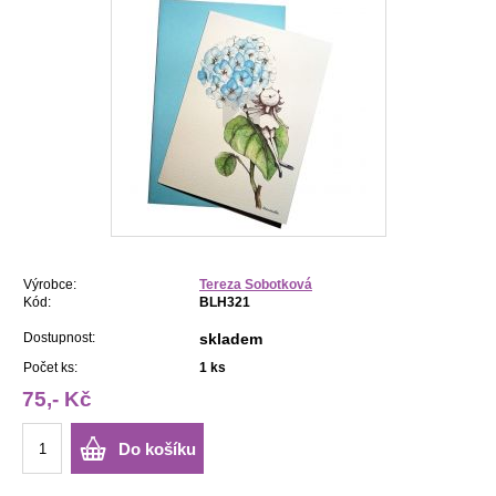
Výrobce:
Tereza Sobotková
Kód:
BLH321
Dostupnost:
skladem
Počet ks:
1
ks
75,- Kč
Do košíku