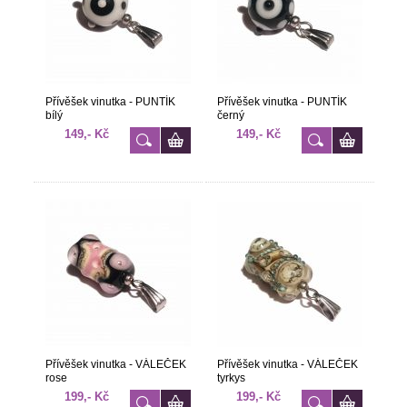
Přívěšek vinutka - PUNTÍK
Přívěšek vinutka - PUNTÍK
bílý
černý
149,- Kč
149,- Kč
Přívěšek vinutka - VÁLEČEK
Přívěšek vinutka - VÁLEČEK
rose
tyrkys
199,- Kč
199,- Kč