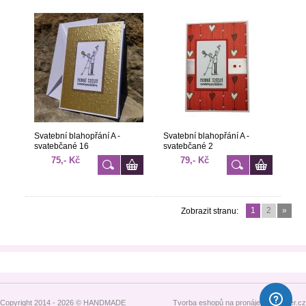
Svatební blahopřání A -
Svatební blahopřání A -
svatebčané 16
svatebčané 2
75,- Kč
79,- Kč
1
2
»
Zobrazit stranu:
Copyright 2014 - 2026 © HANDMADE
Tvorba eshopů na pronájem - Atomer.cz