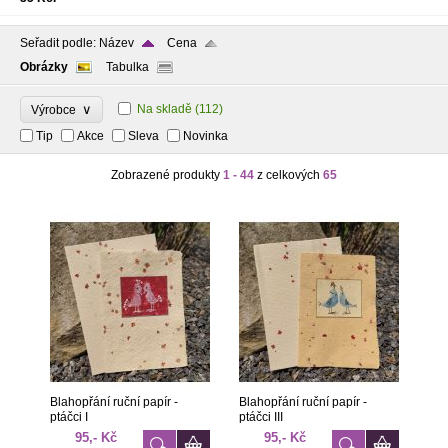
Seřadit podle:
Název
Cena
Obrázky
Tabulka
∨
Na skladě
(112)
Výrobce
Tip
Akce
Sleva
Novinka
Zobrazené produkty
1 - 44
z celkových
65
Blahopřání ruční papír -
Blahopřání ruční papír -
ptáčci I
ptáčci III
95,- Kč
95,- Kč