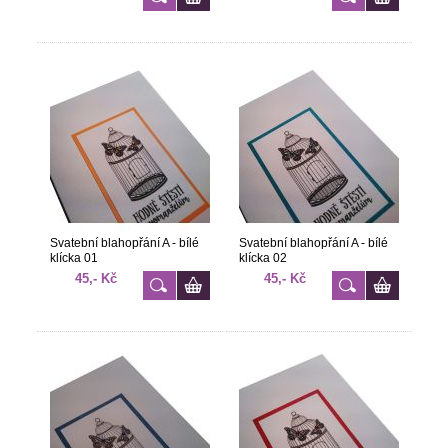
Svatební blahopřání A - bílé
Svatební blahopřání A - bílé
klícka 01
klícka 02
45,- Kč
45,- Kč