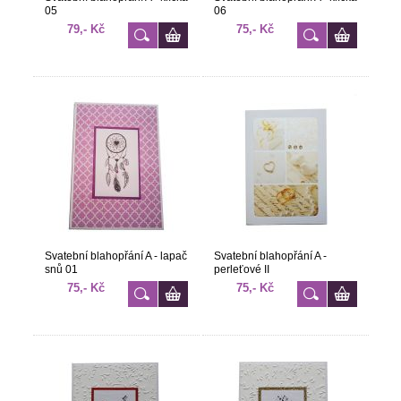
05
06
79,- Kč
75,- Kč
Svatební blahopřání A - lapač
Svatební blahopřání A -
snů 01
perleťové II
75,- Kč
75,- Kč