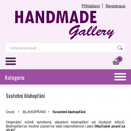
Přihlášení
Registrace
0
Kategorie
Svatební blahopřání
Úvod
BLAHOPŘÁNÍ
Svatební blahopřání
Originální ručně vyrobená stavební blahopřání od českých tvůrců.
Blahopřání je možné zaslat na Vaši odpovědnost i jako
Obyčejné psaní za
35 Kč.