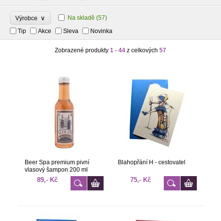
∨
Na skladě
(57)
Výrobce
Tip
Akce
Sleva
Novinka
Zobrazené produkty
1 - 44
z celkových
57
Beer Spa premium pivní
Blahopřání H - cestovatel
vlasový šampon 200 ml
89,- Kč
75,- Kč