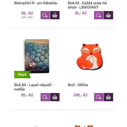
Blahopřání R - pro fotbalistu
Blok A5 - Každá cesta má
smysl - LINKOVANÝ
50,- Kč
95,- Kč
69,- Kč
Nové
Blok B6 - Lapač nápadů -
Brož - lištička
naděje
85,- Kč
249,- Kč