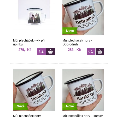
Nové
Můj plecháček - vlk při
Můj plecháček hory -
úplňku
Dobrodruh
279,- Kč
289,- Kč
Nové
Nové
Můj plecháček hory -
Můj plecháček hory - Horský