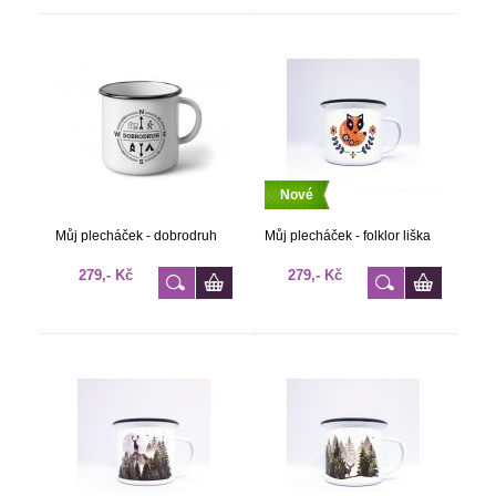
Nové
Můj plecháček - dobrodruh
Můj plecháček - folklor liška
279,- Kč
279,- Kč