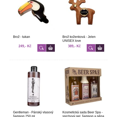
Brož - tukan
Brož koženková - Jelen
UNISEX love
249,- Kč
389,- Kč
Gentleman - Pánský vlasový
Kosmetická sada Beer Spa -
šampon 250 ml
sprchový gel, šampon a pěna