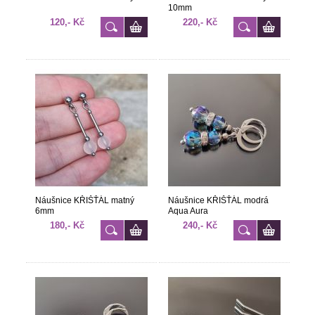
10mm
120,- Kč
220,- Kč
Náušnice KŘIŠŤÁL matný
Náušnice KŘIŠŤÁL modrá
6mm
Aqua Aura
180,- Kč
240,- Kč