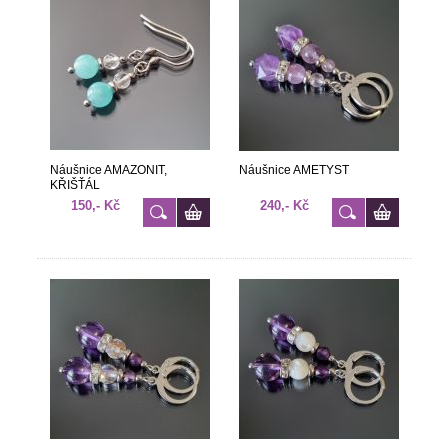
Náušnice AMAZONIT,
Náušnice AMETYST
KŘIŠŤÁL
150,- Kč
240,- Kč