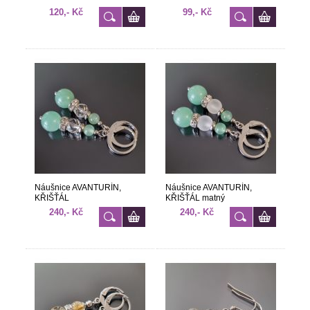
120,- Kč
99,- Kč
Náušnice AVANTURÍN,
Náušnice AVANTURÍN,
KŘIŠŤÁL
KŘIŠŤÁL matný
240,- Kč
240,- Kč