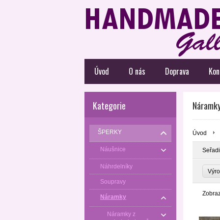
Úvod
O nás
Doprava
Kon
Kategorie
Náramky
ŠPERKY
Úvod
Náušnice
Seřadi
Náhrdelníky
Výr
Soupravy
Zobra
Náramky
Náramky z