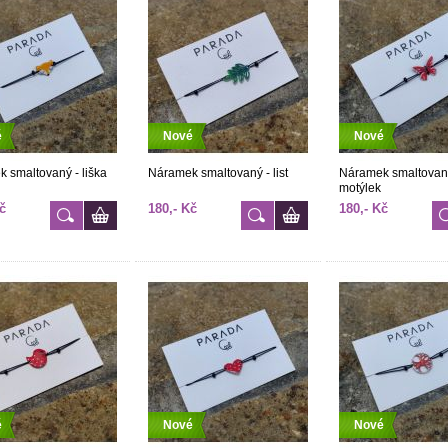
é
Nové
Nové
 smaltovaný - liška
Náramek smaltovaný - list
Náramek smaltovan
motýlek
č
180,- Kč
180,- Kč
é
Nové
Nové