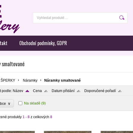
takt
Obchodní podmínky, GDPR
 smaltované
ŠPERKY
Náramky
Náramky smaltované
t podle:
Název
Cena
Datum přidání
Doporučené pořadí
∨
Na skladě
(9)
obce
zené produkty
1 - 8
z celkových
8