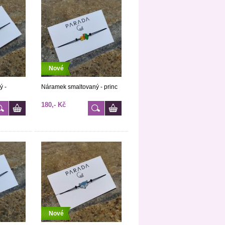
Nové
ý -
Náramek smaltovaný - princ
180,- Kč
Nové