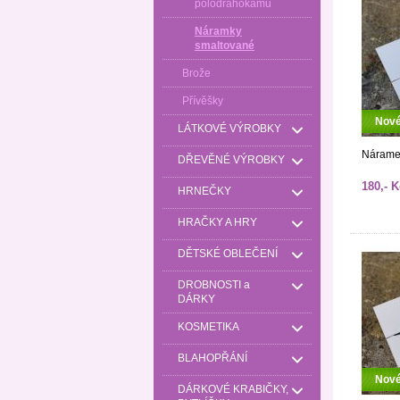
polodrahokamů
Náramky
smaltované
Brože
Přívěšky
Nov
LÁTKOVÉ VÝROBKY
Náramek
DŘEVĚNÉ VÝROBKY
180,- K
HRNEČKY
HRAČKY A HRY
DĚTSKÉ OBLEČENÍ
DROBNOSTI a
DÁRKY
KOSMETIKA
BLAHOPŘÁNÍ
Nov
DÁRKOVÉ KRABIČKY,