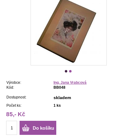
Výrobce:
Ing. Jana Vrabcová
Kód:
BB048
Dostupnost:
skladem
Počet ks:
1
ks
85,- Kč
Do košíku