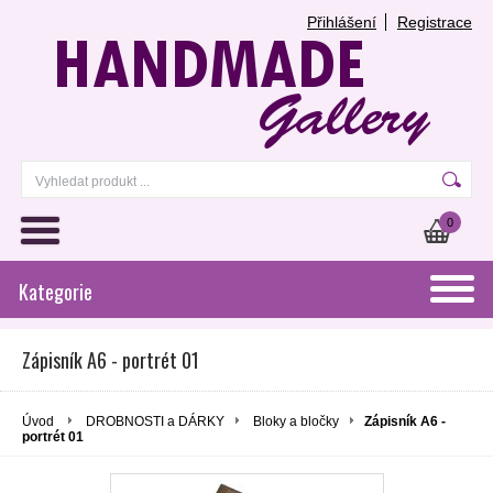
Přihlášení
Registrace
0
Kategorie
Zápisník A6 - portrét 01
Úvod
DROBNOSTI a DÁRKY
Bloky a bločky
Zápisník A6 -
portrét 01