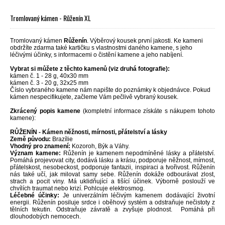
Tromlovaný kámen - Růženín XL
Tromlovaný kámen
Růženín
. Výběrový kousek první jakosti. Ke kameni
obdržíte zdarma také kartičku s vlastnostmi daného kamene, s jeho
léčivými účinky, s informacemi o čistění kamene a jeho nabíjení.
Vybrat si můžete z těchto kamenů (viz druhá fotografie):
kámen č. 1 - 28 g, 40x30 mm
kámen č. 3 - 20 g, 32x25 mm
Číslo vybraného kamene nám napište do poznámky k objednávce. Pokud
kámen nespecifikujete, začleme Vám pečlivě vybraný kousek.
Zkrácený popis kamene
(kompletní informace získáte s nákupem tohoto
kamene):
RŮŽENÍN - Kámen něžnosti, mírnosti, přátelství a lásky
Země původu:
Brazílie
Vhodný pro znamení:
Kozoroh, Býk a Váhy.
Význam kamene:
Růženín je kamenem nepodmíněné lásky a přátelství.
Pomáhá projevovat city, dodává lásku a krásu, podporuje něžnost, mírnost,
přátelskost, nesobeckost, podporuje fantazii, inspiraci a tvořivost. Růženín
nás také učí, jak milovat samy sebe. Růženín dokáže odbourávat zlost,
strach a pocit viny. Má uklidňující a tišící účinek. Výborně poslouží ve
chvílích traumat nebo krizí. Pohlcuje elektrosmog.
Léčebné účinky:
Je univerzálním léčivým kamenem dodávající životní
energii. Růženín posiluje srdce i oběhový systém a odstraňuje nečistoty z
tělních tekutin. Odstraňuje závratě a zvyšuje plodnost. Pomáhá při
dlouhodobých nemocech.