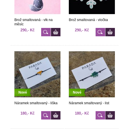
Brož smaltovaná - vlk na
Brož smaltovaná - vločka
měsíc
290,- Kč
290,- Kč
Nové
Nové
Náramek smaltovaný - liška
Náramek smaltovaný - list
180,- Kč
180,- Kč