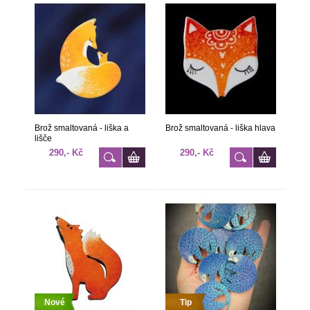
Brož smaltovaná - liška a
Brož smaltovaná - liška hlava
lišče
290,- Kč
290,- Kč
Nové
Tip