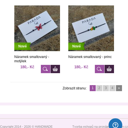
Nové
Nové
Náramek smaltovaný -
Náramek smaltovaný - princ
motýlek
180,- Kč
180,- Kč
1
2
3
4
»
Zobrazit stranu:
Copyright 2014 - 2026 © HANDMADE
Tvorba eshopů na pronájem - Atomer.cz