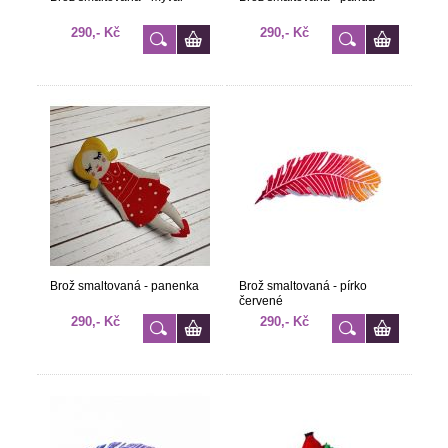
290,- Kč
290,- Kč
Brož smaltovaná - panenka
Brož smaltovaná - pírko
červené
290,- Kč
290,- Kč