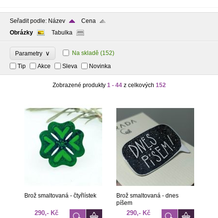
Seřadit podle:
Název
Cena
Obrázky
Tabulka
∨
Na skladě
(152)
Parametry
Tip
Akce
Sleva
Novinka
Zobrazené produkty
1 - 44
z celkových
152
Brož smaltovaná - čtyřlístek
Brož smaltovaná - dnes
píšem
290,- Kč
290,- Kč