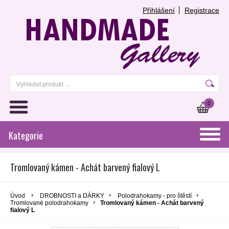
Přihlášení
Registrace
0
Kategorie
Tromlovaný kámen - Achát barvený fialový L
Úvod
DROBNOSTI a DÁRKY
Polodrahokamy - pro štěstí
Tromlované polodrahokamy
Tromlovaný kámen - Achát barvený
fialový L