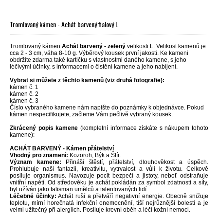
Tromlovaný kámen - Achát barvený fialový L
Tromlovaný kámen
Achát barvený - zelený
velikosti L. Velikost kamenů je
cca 2 - 3 cm, váha 8-10 g. Výběrový kousek první jakosti. Ke kameni
obdržíte zdarma také kartičku s vlastnostmi daného kamene, s jeho
léčivými účinky, s informacemi o čistění kamene a jeho nabíjení.
Vybrat si můžete z těchto kamenů (viz druhá fotografie):
kámen č. 1
kámen č. 2
kámen č. 3
Číslo vybraného kamene nám napište do poznámky k objednávce. Pokud
kámen nespecifikujete, začleme Vám pečlivě vybraný kousek.
Zkrácený popis kamene
(kompletní informace získáte s nákupem tohoto
kamene):
ACHÁT BARVENÝ - Kámen přátelství
Vhodný pro znamení:
Kozoroh, Býk a Štír.
Význam kamene:
Přináší štěstí, přátelství, dlouhověkost a úspěch.
Prohlubuje naši fantazii, kreativitu, vytrvalost a vůli k životu. Celkově
posiluje organismus. Navozuje pocit bezpečí a jistoty, neboť odstraňuje
vnitřní napětí. Od středověku je achát pokládán za symbol zdatnosti a síly,
byl užíván jako talisman umělců a talentovaných lidí.
Léčebné účinky:
Achát ruší a přetváří negativní energie. Obecně snižuje
teplotu, mírní horečnatá infekční onemocnění, tiší nejrůznější bolesti a je
velmi užitečný při alergiích. Posiluje krevní oběh a léčí kožní nemoci.