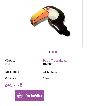
Výrobce:
Petra Truszyková
Kód:
BM004
Dostupnost:
skladem
Počet ks:
1
ks
249,- Kč
Do košíku